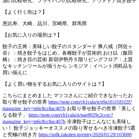
油の比較研究、フライパンの比較研究、アウトドア焼き餃子
【よく行く街は？】
恵比寿、大崎、品川、宮崎県、群馬県
【お気に入りの場所は？】
餃子の王将：美味しい餃子のスタンダード 豚八戒（阿佐ヶ
谷）：焼き餃子をはじめ、各種餃子が芸術的 おけ以（飯田
橋）：焼き目の芸術 新宿伊勢丹５階リビングフロア：上質
なキッチンツールが揃うから シモジマ：イベント消耗品を
買い揃えに
【よく買い物をするお気に入りのサイトは？】
こちらにまとめました マツコさんにご紹介できなかったお
取り寄せ餃子の世界
https://note.com/ch1cala/n/n9a161f181f2f?
magazine_key=m6c8cc8ac407b
お取り寄せ餃子の世界「美しく
なる餃子」
https://note.com/ch1cala/n/nae8929c2ccec?
magazine_key=m6c8cc8ac407b
冷凍餃子はこんなにも美味し
い！ 餃子ジョッキーオススメの取り寄せるべき冷凍餃子5選
と究極の焼き方
https://srdk.rakuten.jp/entry/2020/01/29/103000