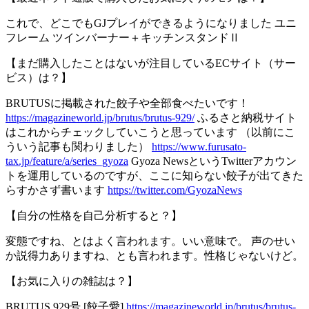
これで、どこでもGJプレイができるようになりました ユニ
フレーム ツインバーナー＋キッチンスタンドⅡ
【まだ購入したことはないが注目しているECサイト（サー
ビス）は？】
BRUTUSに掲載された餃子や全部食べたいです！
https://magazineworld.jp/brutus/brutus-929/
ふるさと納税サイト
はこれからチェックしていこうと思っています （以前にこ
ういう記事も関わりました）
https://www.furusato-
tax.jp/feature/a/series_gyoza
Gyoza NewsというTwitterアカウン
トを運用しているのですが、ここに知らない餃子が出てきた
らすかさず書います
https://twitter.com/GyozaNews
【自分の性格を自己分析すると？】
変態ですね、とはよく言われます。いい意味で。 声のせい
か説得力ありますね、とも言われます。性格じゃないけど。
【お気に入りの雑誌は？】
BRUTUS 929号 [餃子愛]
https://magazineworld.jp/brutus/brutus-