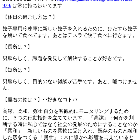
929/
は常に持ち歩いてます
【休日の過ごし方は？】
餃子専用冷凍庫に新しい餃子を入れるために、ひたすら餃子
を焼いて食べてます。あとはテスラで餃子食べに行きます。
【長所は？】
男脳らしく、課題を発見して解決することが好きです。
【短所は？】
男脳らしく、目的のない雑談が苦手です。あと、嘘つけませ
ん。
【座右の銘は？】※好きなコトバ
高潔、柔和、勇壮 自分を客観的にモニタリングするため
に、３つの行動指針を立てています。 「高潔」：何かを判
断する時に私心ではなく社会の発展のためにすることなのか
「柔和」：新しいものを柔軟に受け入れ、既存のものと融和
した形をつくる 「勇壮」：常に誰かへ影響を与えていると