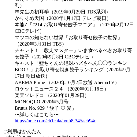
列）
林先生の初耳学（2019年9月29日 TBS系列）
かりそめ天国（2020年1月17日 テレビ朝日）
本能Z「#214 お取り寄せ餃子マニア」（2020年2月12日
CBCテレビ）
マツコの知らない世界「お取り寄せ餃子の世界」
（2020年3月31日 TBS）
チャント！「教えマスター」いま食べるべきお取り寄
せ餃子（2020年9月8日 CBCテレビ ）
キャスト「藍ちゃんの絶対ハズさへん◯◯ランキン
BOO！」お取り寄せ焼き餃子ランキング（2020年9月
17日 朝日放送）
ABEMA Prime （2020年10月2日放送 AbemaTV）
ロケットニュース２４ （2020年01月16日）
楽天ソレドコ （2020年01月29日）
MONOQLO 2020年5月号
Brutus No. 929「餃子 ♡ 愛」
〜詳しくはこちら〜
https://note.com/ch1cala/n/nb8f345acb94c
ご利用はかんたん！