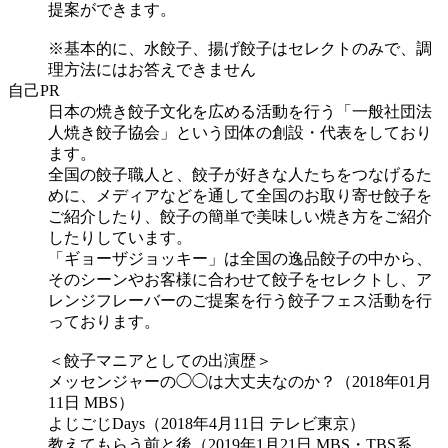
提案ができます。
※基本的に、水餃子、揚げ餃子はセレクトのみで、調
理方法にはお答えできません
自己PR
日本の焼き餃子文化を広める活動を行う「一般社団法
人焼き餃子協会」という団体の創設・代表をしており
ます。
全国の餃子職人と、餃子が好きな人たちをつなげるた
めに、メディアなどを通して全国のお取り寄せ餃子を
ご紹介したり、餃子の簡単で美味しい焼き方をご紹介
したりしています。
「ギョーザジョッキー」は全国の逸品餃子の中から、
そのシーンやお客様に合わせて餃子をセレクトし、ア
レンジフレーバーのご提案を行う餃子フェス活動を行
っております。
＜餃子マニアとしての出演歴＞
メッセンジャーの◯◯は大丈夫なのか？（2018年01月
11日 MBS）
よじごじDays（2018年4月11日 テレビ東京）
教えてもらう前と後（2019年1月21日 MBS・TBS系