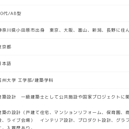
30代/AB型
神奈川県小田原市出身 東京、大阪、富山、新潟、長野に住
東京都
日本語
信州大学 工学部/建築学科
建築設計 一級建築士として公共施設や国家プロジェクトに
建築の設計（戸建て住宅、マンションリフォーム、保育園、
設、ライブ会場） インテリア設計、プロダクト設計、グラ
す。入賞歴あり。